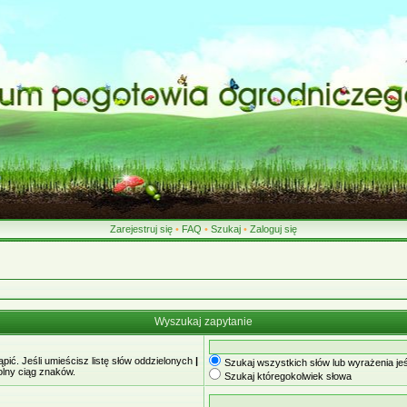
Zarejestruj się
•
FAQ
•
Szukaj
•
Zaloguj się
Wyszukaj zapytanie
ić. Jeśli umieścisz listę słów oddzielonych
|
Szukaj wszystkich słów lub wyrażenia jeś
olny ciąg znaków.
Szukaj któregokolwiek słowa