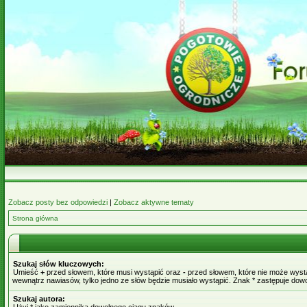
Zobacz posty bez odpowiedzi
|
Zobacz aktywne tematy
Strona główna
Szukaj słów kluczowych:
Umieść
+
przed słowem, które musi wystąpić oraz
-
przed słowem, które nie może wystąp
wewnątrz nawiasów, tylko jedno ze słów będzie musiało wystąpić. Znak * zastępuje dow
Szukaj autora: