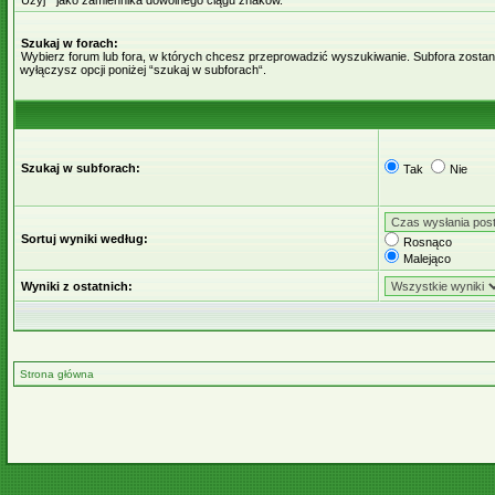
Użyj * jako zamiennika dowolnego ciągu znaków.
Szukaj w forach:
Wybierz forum lub fora, w których chcesz przeprowadzić wyszukiwanie. Subfora zostaną
wyłączysz opcji poniżej “szukaj w subforach“.
Szukaj w subforach:
Tak
Nie
Sortuj wyniki według:
Rosnąco
Malejąco
Wyniki z ostatnich:
Strona główna