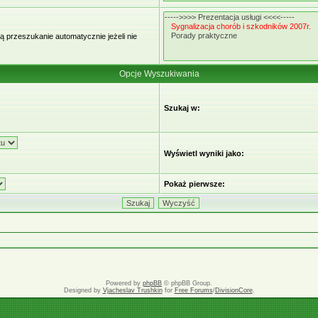
 przeszukanie automatycznie jeżeli nie
Opcje Wyszukiwania
Szukaj w:
Wyświetl wyniki jako:
Pokaż pierwsze:
Powered by
phpBB
© phpBB Group.
Designed by
Vjacheslav Trushkin
for
Free Forums
/
DivisionCore
.