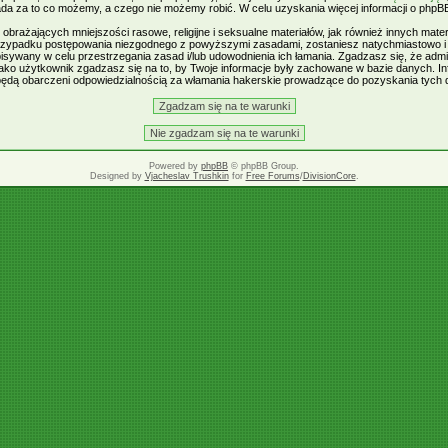
da za to co możemy, a czego nie możemy robić. W celu uzyskania więcej informacji o php
brażających mniejszości rasowe, religijne i seksualne materiałów, jak również innych mate
zypadku postępowania niezgodnego z powyższymi zasadami, zostaniesz natychmiastowo i b
sywany w celu przestrzegania zasad i/lub udowodnienia ich łamania. Zgadzasz się, że admi
ko użytkownik zgadzasz się na to, by Twoje informacje były zachowane w bazie danych. I
 będą obarczeni odpowiedzialnością za włamania hakerskie prowadzące do pozyskania tych 
Powered by
phpBB
© phpBB Group.
Designed by
Vjacheslav Trushkin
for
Free Forums
/
DivisionCore
.