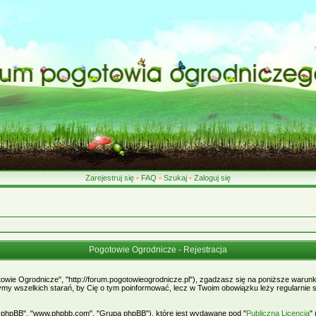
Zarejestruj się
•
FAQ
•
Szukaj
•
Zaloguj się
Pogotowie Ogrodnicze - Rejestracja
owie Ogrodnicze", "http://forum.pogotowieogrodnicze.pl"), zgadzasz się na poniższe warunki
ożymy wszelkich starań, by Cię o tym poinformować, lecz w Twoim obowiązku leży regularni
ypt phpBB", "www.phpbb.com", "Grupa phpBB"), które jest wydawane pod "
Publiczną Licencją
"