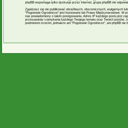
phpBB wspomaga tylko dyskusje przez Internet, grupa phpBB nie odpowia
Zgadzasz się nie publikować obraźliwych, obscenicznych, wulgarnych lub o
"Pogotowie Ogrodnicze" jest hostowane lub Prawo Międzynarodowe. W pr
nas powiadomiony o takim postępowaniu. Adres IP każdego postu jest zapi
przesuwania i zamykania każdego Twojego tematu oraz Twoich postów. Ja
podmiotom trzecim, jednakże ani "Pogotowie Ogrodnicze", ani phpBB nie