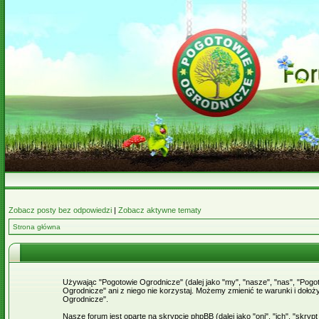
Zobacz posty bez odpowiedzi
|
Zobacz aktywne tematy
Strona główna
Używając "Pogotowie Ogrodnicze" (dalej jako "my", "nasze", "nas", "Pogot
Ogrodnicze" ani z niego nie korzystaj. Możemy zmienić te warunki i doł
Ogrodnicze".
Nasze forum jest oparte na skrypcie phpBB (dalej jako "oni", "ich", "skr