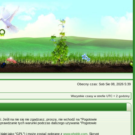
Obecny czas: Sob Sie 08, 2026 5:39
Wszystkie czasy w strefie UTC + 2 godziny
. Jeśli na nie się nie zgadzasz, proszę, nie wchodź na "Pogotowie
e sprawdzanie tych warunki podczas dalszego używania "Pogotowie
 (dalej jako "GPL") i może zostać pobrane z
www.phpbb.com
. Skrypt