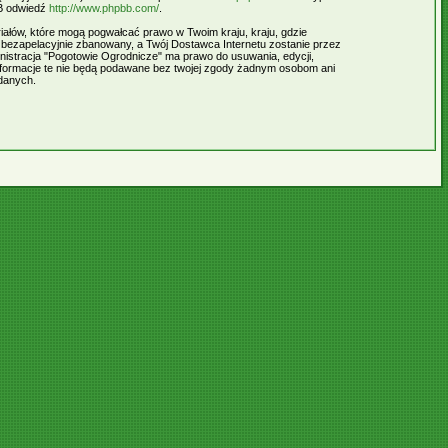
BB odwiedź
http://www.phpbb.com/
.
riałów, które mogą pogwałcać prawo w Twoim kraju, kraju, gdzie
ezapelacyjnie zbanowany, a Twój Dostawca Internetu zostanie przez
nistracja "Pogotowie Ogrodnicze" ma prawo do usuwania, edycji,
nformacje te nie będą podawane bez twojej zgody żadnym osobom ani
danych.