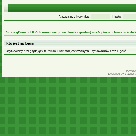
Nazwa użytkownika:
Hasło:
Strona główna
»
I P O (internetowe prowadzenie ogrodów) strefa płatna
»
Nowe szkodnik
Kto jest na forum
Użytkownicy przeglądający to forum: Brak zarejestrowanych użytkowników oraz 1 gość
Powere
Designed by
Vjachesl