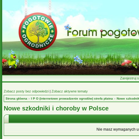
Zarejestruj s
Zobacz posty bez odpowiedzi
|
Zobacz aktywne tematy
Strona główna
»
I P O (internetowe prowadzenie ogrodów) strefa płatna
»
Nowe szkodnik
Nowe szkodniki i choroby w Polsce
Nie masz wymaganych upr