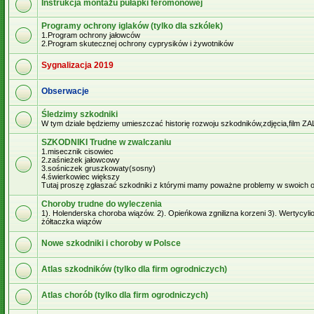
Instrukcja montażu pułapki feromonowej
Programy ochrony iglaków (tylko dla szkólek)
1.Program ochrony jałowców
2.Program skutecznej ochrony cyprysików i żywotników
Sygnalizacja 2019
Obserwacje
Śledzimy szkodniki
W tym dziale będziemy umieszczać historię rozwoju szkodników,zdjęcia,film 
SZKODNIKI Trudne w zwalczaniu
1.misecznik cisowiec
2.zaśnieżek jałowcowy
3.sośniczek gruszkowaty(sosny)
4.świerkowiec większy
Tutaj proszę zgłaszać szkodniki z którymi mamy poważne problemy w swoich 
Choroby trudne do wyleczenia
1). Holenderska choroba wiązów. 2). Opieńkowa zgnilizna korzeni 3). Wertycylio
żółtaczka wiązów
Nowe szkodniki i choroby w Polsce
Atlas szkodników (tylko dla firm ogrodniczych)
Atlas chorób (tylko dla firm ogrodniczych)