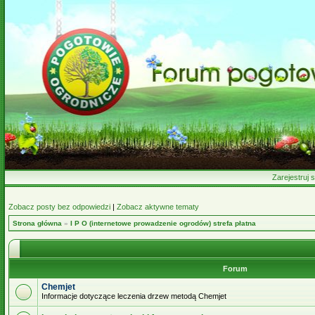
Zarejestruj s
Zobacz posty bez odpowiedzi
|
Zobacz aktywne tematy
Strona główna
»
I P O (internetowe prowadzenie ogrodów) strefa płatna
Forum
Chemjet
Informacje dotyczące leczenia drzew metodą Chemjet