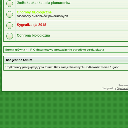
Jodła kaukaska - dla plantatorów
Choroby fizjologiczne
Niedobory składników pokarmowych
Sygnalizacja 2018
Ochrona biologiczna
Strona główna
»
I P O (internetowe prowadzenie ogrodów) strefa płatna
Kto jest na forum
Użytkownicy przeglądający to forum: Brak zarejestrowanych użytkowników oraz 1 gość
Powere
Designed by
Vjachesl