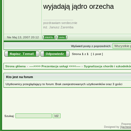
wyjadają jądro orzecha
_________________
pozdrawiam serdecznie
inż. Janusz Zaremba
Nie Maj 13, 2007 20:12
Wyświetl posty z poprzednich:
Strona
1
z
1
[ 1 post ]
Strona główna
»
----->>>> Prezentacja usługi <<<<-----
»
Sygnalizacja chorób i szkodnikó
Kto jest na forum
Użytkownicy przeglądający to forum: Brak zarejestrowanych użytkowników oraz 3 gości
Szukaj:
Powere
Designed by
Vjachesl