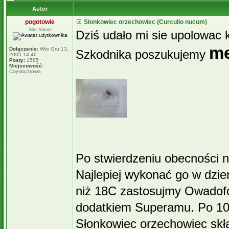
Autor
pogotowie
Słonkowiec orzechowiec (Curculio nucum)
Site Admin
Dziś udało mi sie upolowac k
me
Dołączenie:
Wto Gru 13,
Szkodnika poszukujemy
2005 14:46
Posty:
1585
Miejscowość:
Częstochowa
Po stwierdzeniu obecności 
Najlepiej wykonać go w dzie
niż 18C zastosujmy Owadof
dodatkiem Superamu. Po 10-
Słonkowiec orzechowiec skł