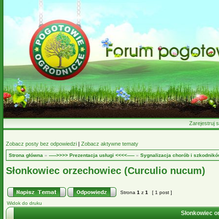
Zarejestruj s
Zobacz posty bez odpowiedzi
|
Zobacz aktywne tematy
Strona główna
»
----->>>> Prezentacja usługi <<<<-----
»
Sygnalizacja chorób i szkodnikó
Słonkowiec orzechowiec (Curculio nucum)
Strona
1
z
1
[ 1 post ]
Widok do druku
Słonkowiec o