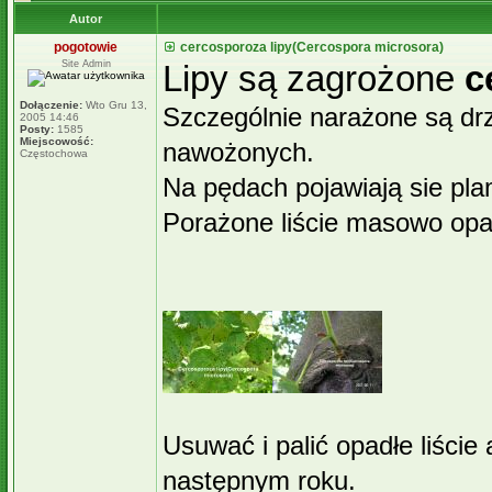
Autor
pogotowie
cercosporoza lipy(Cercospora microsora)
Site Admin
Lipy są zagrożone
c
Dołączenie:
Wto Gru 13,
Szczególnie narażone są dr
2005 14:46
Posty:
1585
Miejscowość:
nawożonych.
Częstochowa
Na pędach pojawiają sie pla
Porażone liście masowo opa
Usuwać i palić opadłe liście
następnym roku.