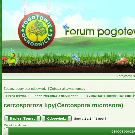
Zarejestruj s
Zobacz posty bez odpowiedzi
|
Zobacz aktywne tematy
Strona główna
»
----->>>> Prezentacja usługi <<<<-----
»
Sygnalizacja chorób i szkodnikó
cercosporoza lipy(Cercospora microsora)
Strona
1
z
1
[ 1 post ]
Widok do druku
cercosporoza