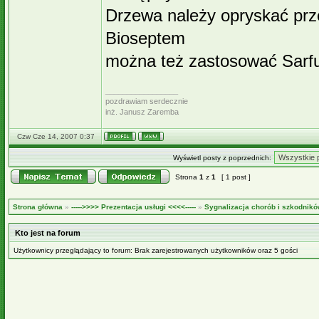
Drzewa należy opryskać prze
Bioseptem
można też zastosować Sarf
_________________
pozdrawiam serdecznie
inż. Janusz Zaremba
Czw Cze 14, 2007 0:37
Wyświetl posty z poprzednich:
Strona
1
z
1
[ 1 post ]
Strona główna
»
----->>>> Prezentacja usługi <<<<-----
»
Sygnalizacja chorób i szkodnikó
Kto jest na forum
Użytkownicy przeglądający to forum: Brak zarejestrowanych użytkowników oraz 5 gości