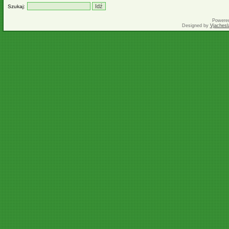
Szukaj:
Powere
Designed by
Vjachesl