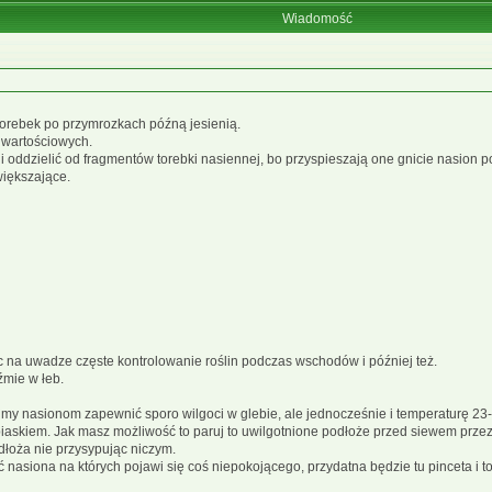
Wiadomość
 torebek po przymrozkach późną jesienią.
j wartościowych.
i oddzielić od fragmentów torebki nasiennej, bo przyspieszają one gnicie nasion po
większające.
na uwadze częste kontrolowanie roślin podczas wschodów i później też.
źmie w łeb.
my nasionom zapewnić sporo wilgoci w glebie, ale jednocześnie i temperaturę 23-2
 piaskiem. Jak masz możliwość to paruj to uwilgotnione podłoże przed siewem prz
łoża nie przysypując niczym.
asiona na których pojawi się coś niepokojącego, przydatna będzie tu pinceta i t