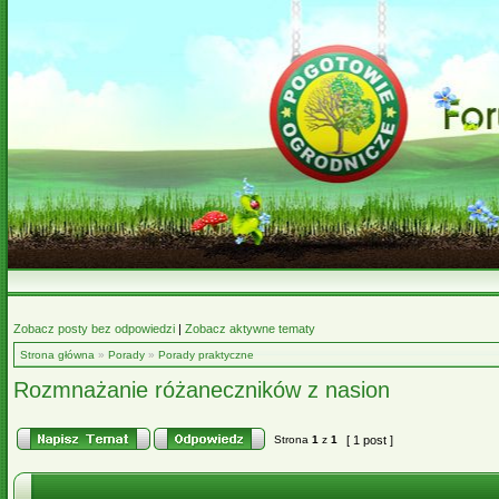
Zobacz posty bez odpowiedzi
|
Zobacz aktywne tematy
Strona główna
»
Porady
»
Porady praktyczne
Rozmnażanie różaneczników z nasion
Strona
1
z
1
[ 1 post ]