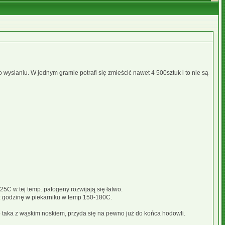
 wysianiu. W jednym gramie potrafi się zmieścić nawet 4 500sztuk i to nie są
5C w tej temp. patogeny rozwijają się łatwo.
ez godzinę w piekarniku w temp 150-180C.
o taka z wąskim noskiem, przyda się na pewno już do końca hodowli.