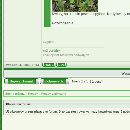
Kwiaty, bo o to się pewnie spytasz, kiedy kwiaty no
Pozwodzenia
_________________
zygmor
___________________________________
mój ogródek
kolekcjoner roślin wrzosowatych
Wto Cze 16, 2009 17:44
Wyświ
Strona
1
z
1
[ 1 post ]
Strona główna
»
Porady
»
Porady praktyczne
Kto jest na forum
Użytkownicy przeglądający to forum: Brak zarejestrowanych użytkowników oraz 3 gośc