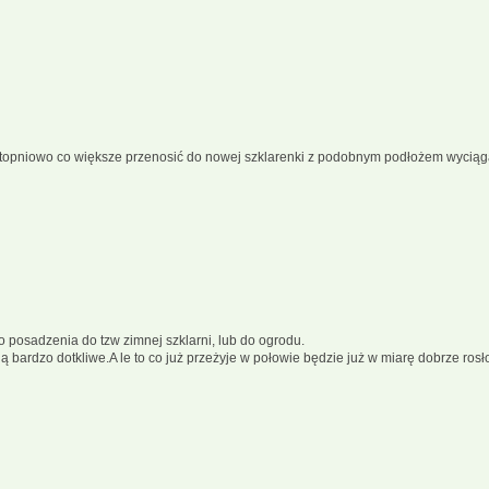
topniowo co większe przenosić do nowej szklarenki z podobnym podłożem wyciąga
 posadzenia do tzw zimnej szklarni, lub do ogrodu.
ają bardzo dotkliwe.A le to co już przeżyje w połowie będzie już w miarę dobrze rosł