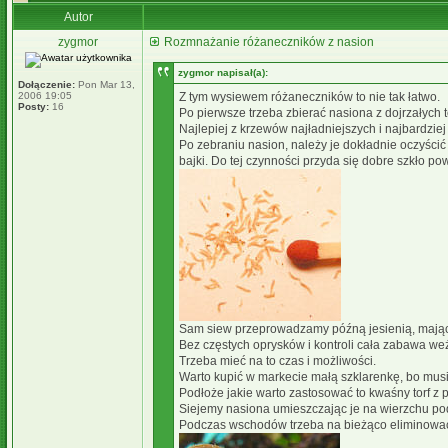
Autor
zygmor
Rozmnażanie różaneczników z nasion
zygmor napisał(a):
Dołączenie:
Pon Mar 13,
2006 19:05
Z tym wysiewem różaneczników to nie tak łatwo.
Posty:
16
Po pierwsze trzeba zbierać nasiona z dojrzałych
Najlepiej z krzewów najładniejszych i najbardzie
Po zebraniu nasion, należy je dokładnie oczyścić 
bajki. Do tej czynności przyda się dobre szkło po
Sam siew przeprowadzamy późną jesienią, mając 
Bez częstych oprysków i kontroli cała zabawa we
Trzeba mieć na to czas i możliwości.
Warto kupić w markecie małą szklarenkę, bo musi
Podłoże jakie warto zastosować to kwaśny torf z
Siejemy nasiona umieszczając je na wierzchu pod
Podczas wschodów trzeba na bieżąco eliminować n