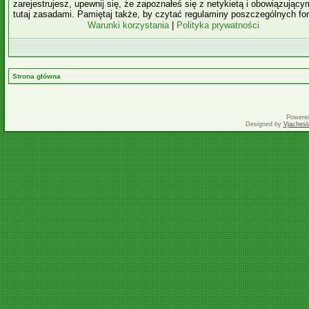
zarejestrujesz, upewnij się, że zapoznałeś się z netykietą i obowiązujący
tutaj zasadami. Pamiętaj także, by czytać regulaminy poszczególnych fo
Warunki korzystania
|
Polityka prywatności
Strona główna
Powere
Designed by
Vjachesl